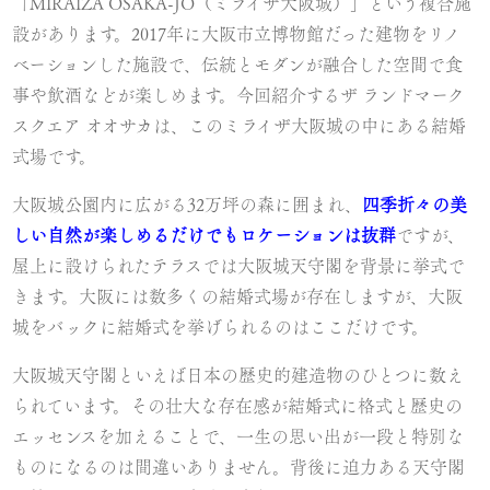
「MIRAIZA OSAKA-JO（ミライザ大阪城）」という複合施
設があります。2017年に大阪市立博物館だった建物をリノ
ベーションした施設で、伝統とモダンが融合した空間で食
事や飲酒などが楽しめます。今回紹介するザ ランドマーク
スクエア オオサカは、このミライザ大阪城の中にある結婚
式場です。
大阪城公園内に広がる32万坪の森に囲まれ、
四季折々の美
しい自然が楽しめるだけでもロケーションは抜群
ですが、
屋上に設けられたテラスでは大阪城天守閣を背景に挙式で
きます。大阪には数多くの結婚式場が存在しますが、大阪
城をバックに結婚式を挙げられるのはここだけです。
大阪城天守閣といえば日本の歴史的建造物のひとつに数え
られています。その壮大な存在感が結婚式に格式と歴史の
エッセンスを加えることで、一生の思い出が一段と特別な
ものになるのは間違いありません。背後に迫力ある天守閣