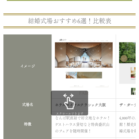
結婚式場おすすめ6選！比較表
イメージ
式場名
ホテルロイヤルクラシック大阪
ザ・ガーデ
スクロールできます
なんば駅直結で好立地なホテル！
4,000坪
特徴
ゲストハウス貸切など特典盛沢山
館！歴史的
のフェアを随時開催！
婚式場を新