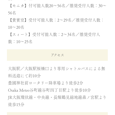
【モニカ】付可能人数20～56名／推奨受付人数：30～
56名
【貴賓室】受付可能人数：2～29名／推奨受付人数：
10～20名
【スィート】受付可能人数：2～34名／推奨受付人
数：10～25名
アクセス
大阪駅／大阪駅桜橋口より専用シャトルバスによる無
料送迎にて約10分
豊國神社前ロータリー降車場より徒歩2分
Osaka Metro谷町線谷町四丁目駅より徒歩10分
JR大阪環状線・中央線・長堀鶴見緑地線森ノ宮駅より
徒歩15分