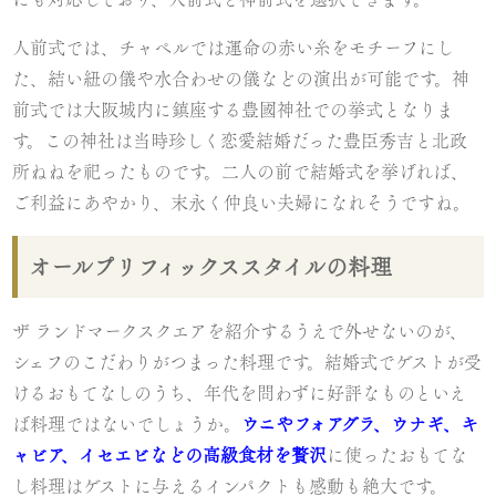
人前式では、チャペルでは運命の赤い糸をモチーフにし
た、結い紐の儀や水合わせの儀などの演出が可能です。神
前式では大阪城内に鎮座する豊國神社での挙式となりま
す。この神社は当時珍しく恋愛結婚だった豊臣秀吉と北政
所ねねを祀ったものです。二人の前で結婚式を挙げれば、
ご利益にあやかり、末永く仲良い夫婦になれそうですね。
オールプリフィックススタイルの料理
ザ ランドマークスクエアを紹介するうえで外せないのが、
シェフのこだわりがつまった料理です。結婚式でゲストが受
けるおもてなしのうち、年代を問わずに好評なものといえ
ば料理ではないでしょうか。
ウニやフォアグラ、ウナギ、キ
ャビア、イセエビなどの高級食材を贅沢
に使ったおもてな
し料理はゲストに与えるインパクトも感動も絶大です。