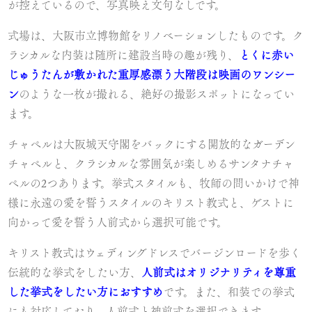
が控えているので、写真映え文句なしです。
式場は、大阪市立博物館をリノベーションしたものです。ク
ラシカルな内装は随所に建設当時の趣が残り、
とくに赤い
じゅうたんが敷かれた重厚感漂う大階段は映画のワンシー
ン
のような一枚が撮れる、絶好の撮影スポットになってい
ます。
チャペルは大阪城天守閣をバックにする開放的なガーデン
チャペルと、クラシカルな雰囲気が楽しめるサンタナチャ
ペルの2つあります。挙式スタイルも、牧師の問いかけで神
様に永遠の愛を誓うスタイルのキリスト教式と、ゲストに
向かって愛を誓う人前式から選択可能です。
キリスト教式はウェディングドレスでバージンロードを歩く
伝統的な挙式をしたい方、
人前式はオリジナリティを尊重
した挙式をしたい方におすすめ
です。また、和装での挙式
にも対応しており、人前式と神前式を選択できます。