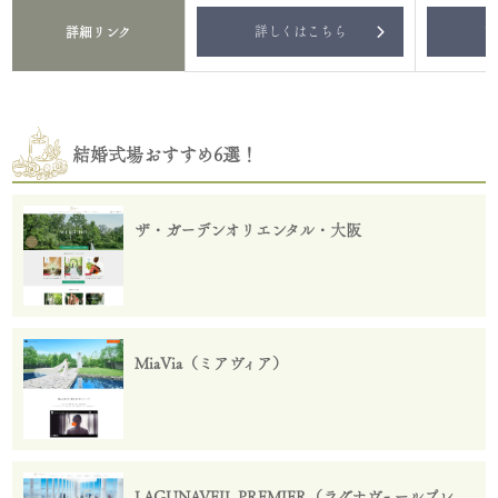
詳しくはこちら
詳
詳細リンク
結婚式場おすすめ6選！
ザ・ガーデンオリエンタル・大阪
MiaVia（ミアヴィア）
LAGUNAVEIL PREMIER（ラグナヴェールプレ