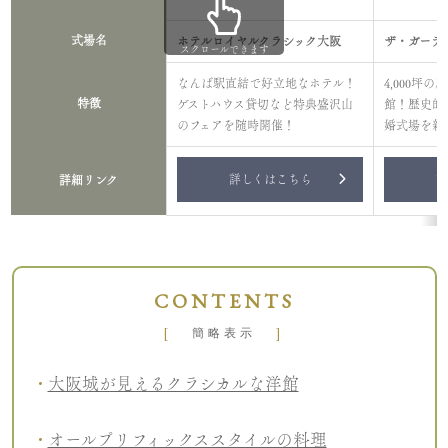
式場名
ホテルロイヤルクラシック大阪
ザ・ガーデ
スクロールできます
なんば駅直結で好立地なホテル！
4,000坪
特徴
ゲストハウス貸切など特典盛沢山
館！歴史的
のフェアを随時開催！
婚式場を新
詳しくはこちら
詳
詳細リンク
CONTENTS
[
]
簡略表示
大阪城が見えるクラシカルな洋館
オールプリフィックススタイルの料理