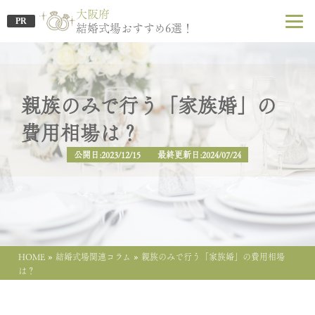
大阪府
PR
結婚式場おすすめ6選！
親族のみで行う「家族婚」の
費用相場は？
公開日:2023/12/15 最終更新日:2024/07/24
»
»
HOME
結婚式場関連コラム
親族のみで行う「家族婚」の費用相場
は？