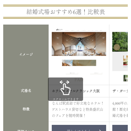
結婚式場おすすめ6選！比較表
イメージ
式場名
ホテルロイヤルクラシック大阪
ザ・ガーデ
スクロールできます
なんば駅直結で好立地なホテル！
4,000坪
特徴
ゲストハウス貸切など特典盛沢山
館！歴史的
のフェアを随時開催！
婚式場を新