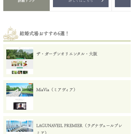
詳しくはこちら
詳
詳細リンク
結婚式場おすすめ6選！
ザ・ガーデンオリエンタル・大阪
MiaVia（ミアヴィア）
LAGUNAVEIL PREMIER（ラグナヴェールプレ
ミア）