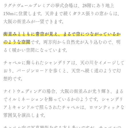
ラグナヴェールプレミアの挙式会場は、28階にあり地上
150mに位置します。天井まで続くガラス張りの窓からは、
大阪の街並みが一望できます。
街並みとともに青空が見え、まるで空につながっているか
のような空間
です。両方向から自然光が入り込むので、明
るく暖かい空間になっています。
チャペルに飾られたシャンデリアは、天の川をイメージして
おり、バージンロードを歩くと、天空へ続く道のようで幻
想的です。
ナイトウェディングの場合、大阪の街並みが光り輝き、まる
でイルミネーションを飾っているかのようです。シャンデリ
アとキャンドルで照らされたチャペルは、ロマンティックな
雰囲気を演出します。
チャペル内で写真撮影をする方も多いですが、チャペルの