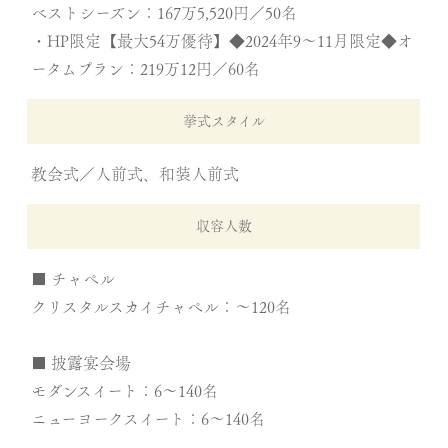
ベストシーズン：167万5,520円／50名
・HP限定【最大54万優待】◆2024年9～11月限定◆オ
ータムプラン：219万12円／60名
挙式スタイル
教会式／人前式、和装人前式
収容人数
■ チャペル
クリスタルスカイチャペル：～120名
■ 披露宴会場
モダンスイート：6～140名
ニューヨークスイート：6～140名