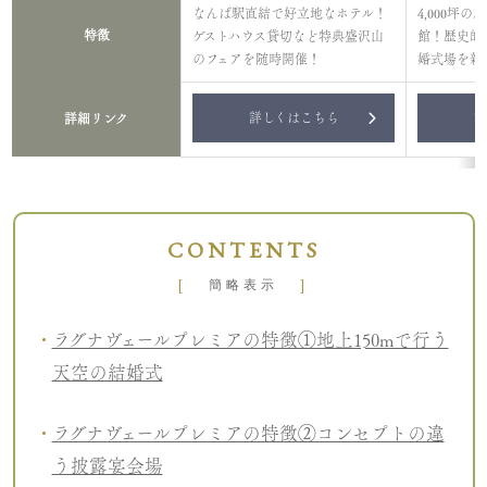
なんば駅直結で好立地なホテル！
4,000坪
特徴
ゲストハウス貸切など特典盛沢山
館！歴史的
のフェアを随時開催！
婚式場を新
詳しくはこちら
詳
詳細リンク
CONTENTS
[
]
簡略表示
ラグナヴェールプレミアの特徴①地上150mで行う
天空の結婚式
ラグナヴェールプレミアの特徴②コンセプトの違
う披露宴会場