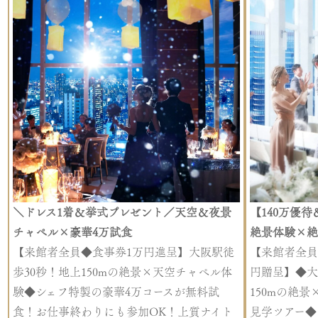
＼ドレス1着＆挙式プレゼント／天空＆夜景
【140万優
チャペル×豪華4万試食
絶景体験×絶
【来館者全員◆食事券1万円進呈】大阪駅徒
【来館者全員
歩30秒！地上150mの絶景×天空チャペル体
円贈呈】◆大
験◆シェフ特製の豪華4万コースが無料試
150mの絶
食！お仕事終わりにも参加OK！上質ナイト
見学ツアー◆