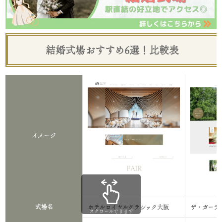
結婚式場おすすめ6選！比較表
イメージ
式場名
ホテルロイヤルクラシック大阪
ザ・ガーデ
スクロールできます