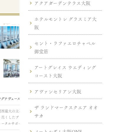
アクアガーデンテラス大阪
ホテルモントレ グラスミア大
阪
セント・ラファエロチャペル
御堂筋
アートグレイス ウエディング
コースト大阪
アヴァンセリアン大阪
ラグナヴェールプレミア
アルカンシエル luxe mariage 大阪
帝国ホ
ザ ランドマークスクエア オオ
関西最大の主要駅直通！会場を知
都心とは思えない開放感！大きな
ホテル
サカ
り尽くしたプロフェッショナルが
ステンドグラスの大聖堂で行う壮
ホテル！
トータルサポート！
大な結婚式！
宴会場
ノートルダム大阪ONE