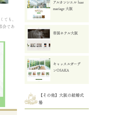
アルカンシエル luxe
mariage 大阪
なくても、
都会であ
帝国ホテル大阪
キャッスルガーデ
ンOSAKA
【その他】大阪の結婚式
場