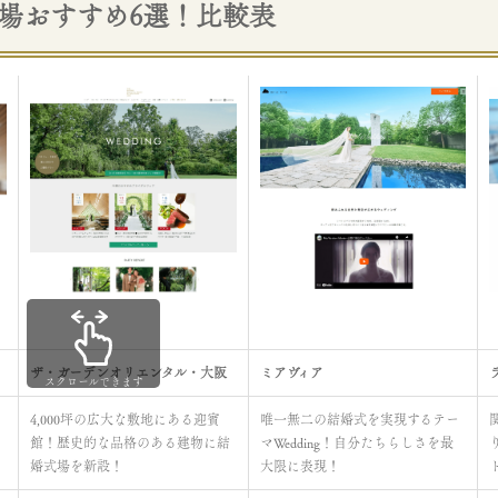
場おすすめ6選！比較表
ザ・ガーデンオリエンタル・大阪
ミアヴィア
スクロールできます
4,000坪の広大な敷地にある迎賓
唯一無二の結婚式を実現するテー
館！歴史的な品格のある建物に結
マWedding！自分たちらしさを最
婚式場を新設！
大限に表現！