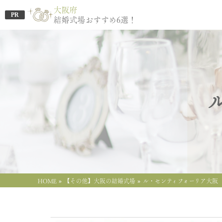
大阪府
PR
結婚式場おすすめ6選！
»
»
HOME
【その他】大阪の結婚式場
ル・センティフォーリア大阪