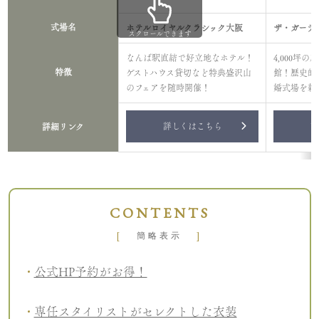
式場名
ホテルロイヤルクラシック大阪
ザ・ガーデ
スクロールできます
なんば駅直結で好立地なホテル！
4,000坪
特徴
ゲストハウス貸切など特典盛沢山
館！歴史的
のフェアを随時開催！
婚式場を新
詳しくはこちら
詳
詳細リンク
CONTENTS
[
]
簡略表示
公式HP予約がお得！
専任スタイリストがセレクトした衣装