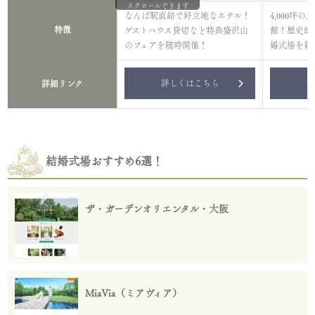
スクロールできます
なんば駅直結で好立地なホテル！
4,000坪
特徴
ゲストハウス貸切など特典盛沢山
館！歴史的
のフェアを随時開催！
婚式場を新
詳しくはこちら
詳
詳細リンク
結婚式場おすすめ6選！
ザ・ガーデンオリエンタル・大阪
MiaVia（ミアヴィア）