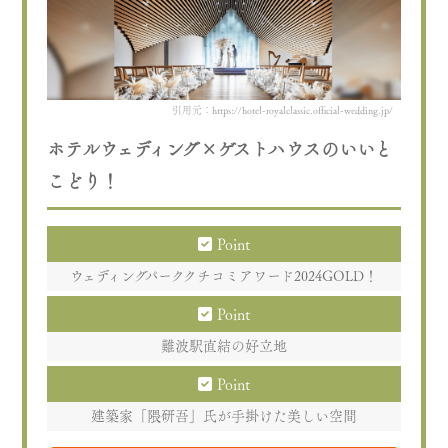
引用元：https://hotel-royalclassic.official-wedding.jp/
ホテルウェディング×ゲストハウスのいいと
こどり！
Point
ウェディングパーククチコミアワード2024GOLD！
Point
難波駅直結の好立地
Point
建築家「隈研吾」氏が手掛けた美しい空間