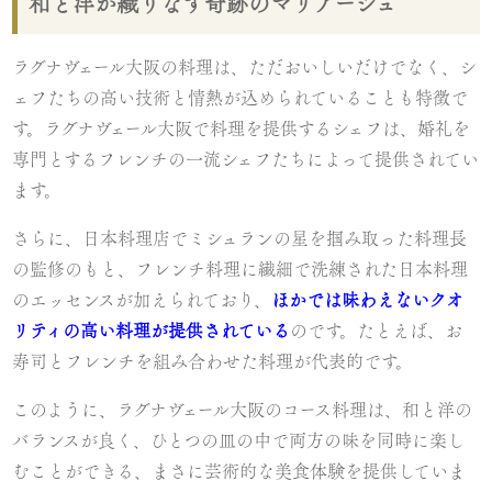
和と洋が織りなす奇跡のマリアージュ
ラグナヴェール大阪の料理は、ただおいしいだけでなく、シ
ェフたちの高い技術と情熱が込められていることも特徴で
す。ラグナヴェール大阪で料理を提供するシェフは、婚礼を
専門とするフレンチの一流シェフたちによって提供されてい
ます。
さらに、日本料理店でミシュランの星を掴み取った料理長
の監修のもと、フレンチ料理に繊細で洗練された日本料理
のエッセンスが加えられており、
ほかでは味わえないクオ
リティの高い料理が提供されている
のです。たとえば、お
寿司とフレンチを組み合わせた料理が代表的です。
このように、ラグナヴェール大阪のコース料理は、和と洋の
バランスが良く、ひとつの皿の中で両方の味を同時に楽し
むことができる、まさに芸術的な美食体験を提供していま