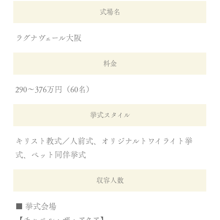
式場名
ラグナヴェール大阪
料金
290〜376万円（60名）
挙式スタイル
キリスト教式／人前式、オリジナルトワイライト挙
式、ペット同伴挙式
収容人数
■ 挙式会場
【チャペル・ザ・アクア】