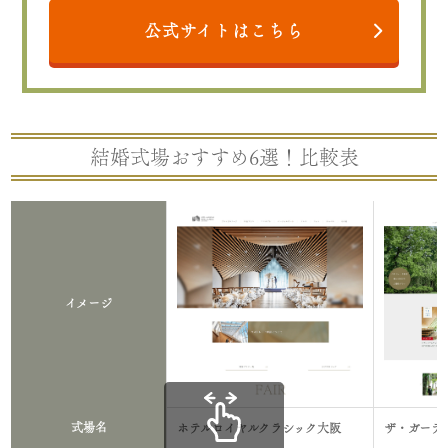
公式サイトはこちら
結婚式場おすすめ6選！比較表
イメージ
式場名
ホテルロイヤルクラシック大阪
ザ・ガーデ